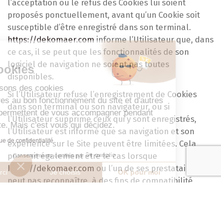
l’acceptation ou le refus des Cookies lui soient
proposés ponctuellement, avant qu’un Cookie soit
susceptible d’être enregistré dans son terminal.
https://dekomaer.com
informe l’Utilisateur que, dans
ce cas, il se peut que les fonctionnalités de son
Gestion
logiciel de navigation ne soient pas toutes
des Cookies
disponibles.
Nous utilisons des cookies
Si l’Utilisateur refuse l’enregistrement de Cookies
nécessaires au bon fonctionnement du site et d'autres
dans son terminal ou son navigateur, ou si
qui nous permettent de vous accompagner pendant
l’Utilisateur supprime ceux qui y sont enregistrés,
votre visite. Mais c'est vous qui décidez.
l’Utilisateur est informé que sa navigation et son
Lire la politique de confidentialité
expérience sur le Site peuvent être limitées. Cela
pourrait également être le cas lorsque
Consentements certifiés par
https://dekomaer.com
ou l’un de ses prestataires ne
Non merci
Je choisis
OK pour moi
peut pas reconnaître, à des fins de compatibilité
Axeptio consent
Plateforme de Gestion du Consentement : Personnalisez vo
technique, le type de navigateur utilisé par le
terminal, les paramètres de langue et d’affichage ou
Notre plateforme vous permet d'adapter et de gérer vos para
le pays depuis lequel le terminal semble connecté à