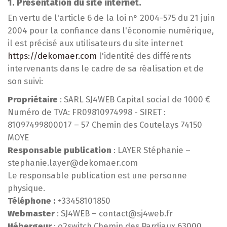
1. Présentation du site internet.
En vertu de l'article 6 de la loi n° 2004-575 du 21 juin
2004 pour la confiance dans l'économie numérique,
il est précisé aux utilisateurs du site internet
https://dekomaer.com
l'identité des différents
intervenants dans le cadre de sa réalisation et de
son suivi:
Propriétaire
: SARL SJ4WEB Capital social de 1000 €
Numéro de TVA: FR09810974998 - SIRET :
81097499800017 – 57 Chemin des Coutelays 74150
MOYE
Responsable publication
: LAYER Stéphanie –
stephanie.layer@dekomaer.com
Le responsable publication est une personne
physique.
Téléphone :
+33458101850
Webmaster
: SJ4WEB – contact@sj4web.fr
Hébergeur
: o2switch Chemin des Pardiaux 63000