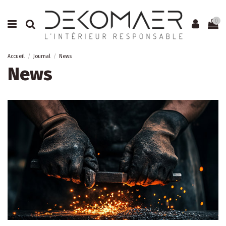
0
Accueil
Journal
News
News